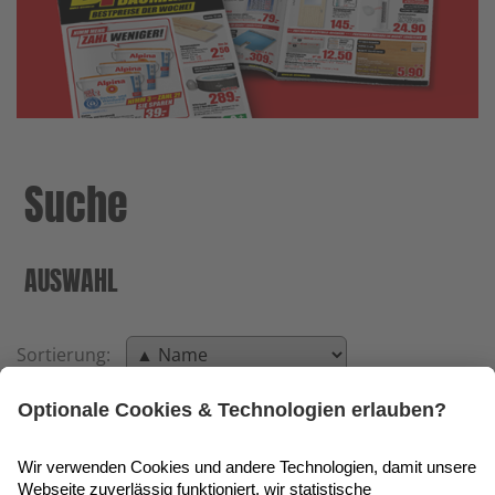
Suche
AUSWAHL
Sortierung:
◀◀
◀
▶
▶▶
Seite 7 von 4