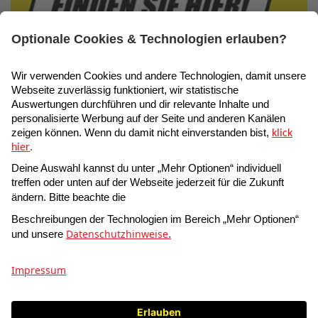
Suche
AUSWAHL
- toom Baumarkt GmbH • Humboldtstr. 140 - 144 •