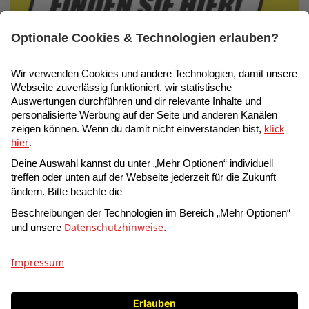
Suche
AUSWAHL
- toom Baumarkt GmbH • Humboldtstr. 140 - 144 •