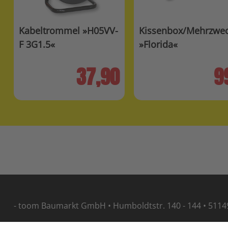
Kabeltrommel »H05VV-
Kissenbox/Mehrzwec
F 3G1.5«
»Florida«
37,90
9
- toom Baumarkt GmbH • Humboldtstr. 140 - 144 • 5114