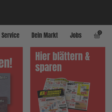
0
Service
Dein Markt
Jobs
Hier blättern &
sparen