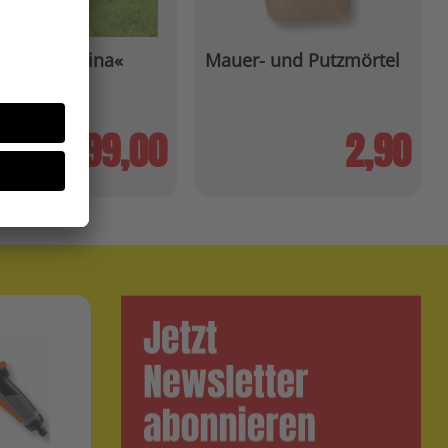
beet »Marina«
Mauer- und Putzmörtel
99,00
2,90