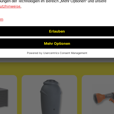
zkohlebriketts
GARDENA
Hoch
Schlauchwagen-Set
»CleverRoll S«
5,50
49,00