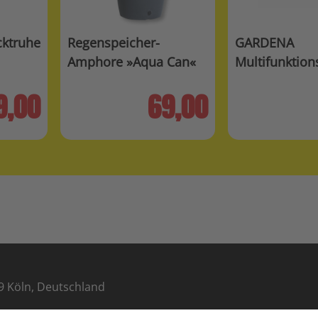
ktruhe
Regenspeicher-
GARDENA
Amphore »Aqua Can«
Multifunktion
»Classic«
9,00
69,00
9 Köln, Deutschland