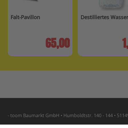
Falt-Pavillon
Destilliertes Wasse
65,00
1
- toom Baumarkt GmbH • Humboldtstr. 140 - 144 • 5114