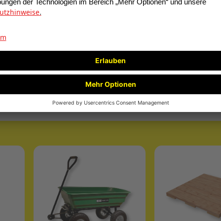
s Extra
Zement
Alpi
21,00
4,90