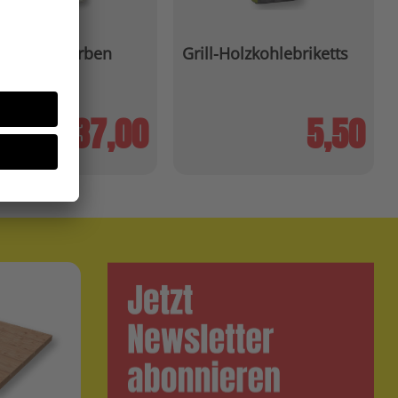
na Feine Farben
Grill-Holzkohlebriketts
37,00
5,50