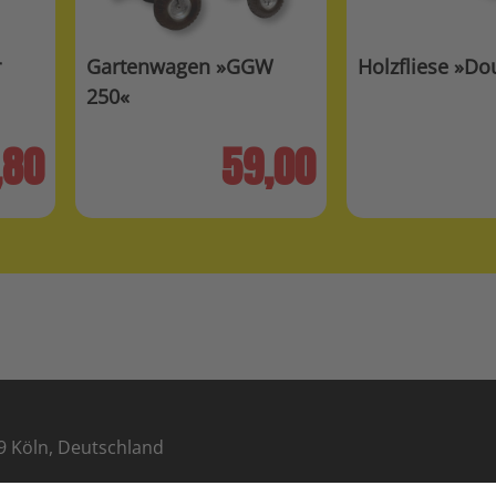
r
Gartenwagen »GGW
Holzfliese »Do
250«
,80
59,00
9 Köln, Deutschland