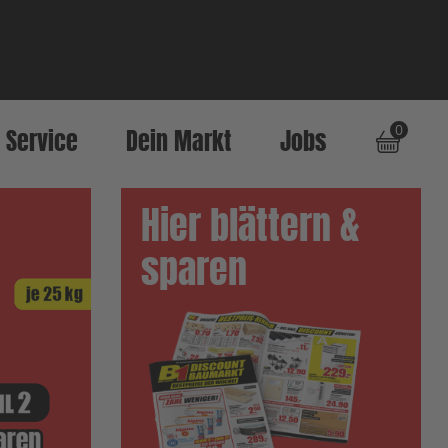
0
Service
Dein Markt
Jobs
Hier blättern &
sparen