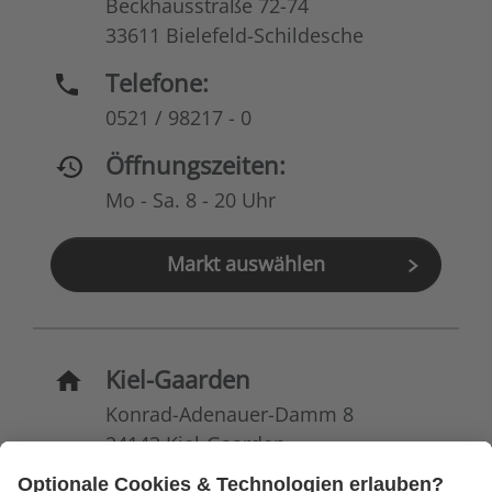
Beckhausstraße 72-74
33611 Bielefeld-Schildesche
Telefone:
0521 / 98217 - 0
Öffnungszeiten:
Mo - Sa. 8 - 20 Uhr
Markt auswählen
Kiel-Gaarden
Konrad-Adenauer-Damm 8
24143 Kiel-Gaarden
Telefone: