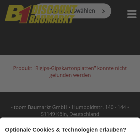
Skip to main content
Markt auswählen
Produkt "Rigips-Gipskartonplatten" konnte nicht
gefunden werden
- toom Baumarkt GmbH • Humboldtstr. 140 - 144 •
51149 Köln, Deutschland
Barrierefreiheit
Impressum
Datenschutz