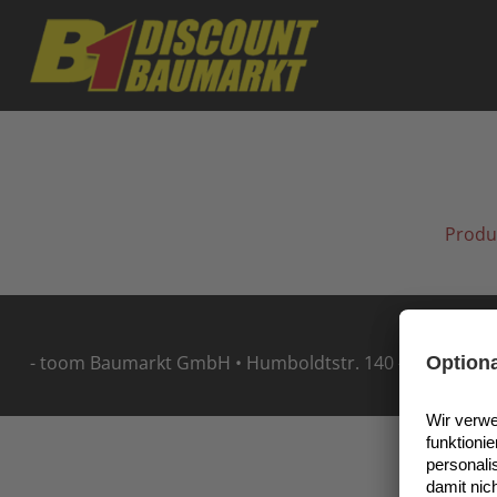
Skip to main content
Produ
- toom Baumarkt GmbH • Humboldtstr. 140 - 144 • 5114