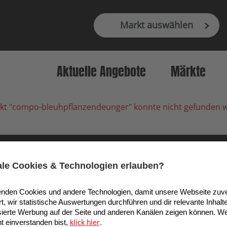
Markt auswählen
Aktuelle Angebote
Märkte
kt "compo-bleuhpflanzendeunger" konnte nicht gefunden 
9 Köln, Deutschland