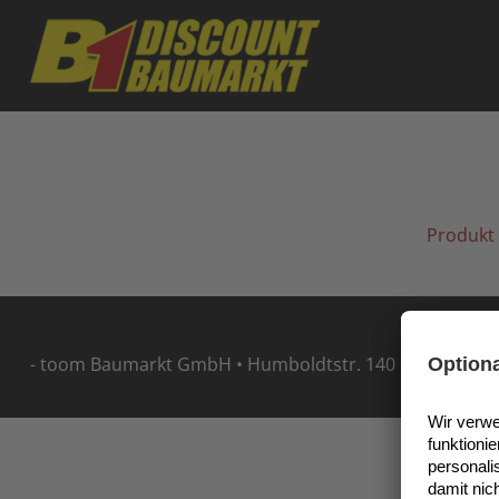
Skip to main content
Produkt 
- toom Baumarkt GmbH • Humboldtstr. 140 - 144 • 5114