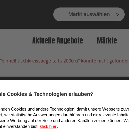
Markt auswählen
Aktuelle Angebote
Märkte
"einhell-tischkreissaege-tc-ts-2000-u" konnte nicht gefund
9 Köln, Deutschland