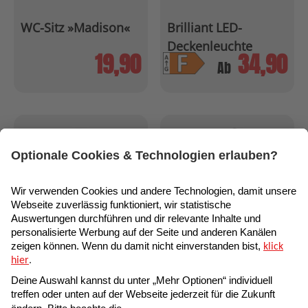
WC-Sitz »Madison«
Brilliant LED-
Deckenleuchte
19,90
34,90
»Colden«
Ab
Spültisch-Armatur
Tauchpumpe »TPK
»Flexo«
7000«
44,90
42,90
Ab