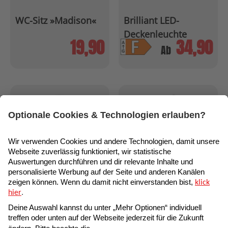
WC-Sitz »Madison«
Brilliant LED-
Deckenleuchte
19,90
34,90
»Colden«
Ab
Spültisch-Armatur
Tauchpumpe »TPK
»Flexo«
7000«
44,90
42,90
Ab