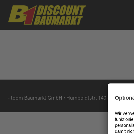
Skip to main content
- toom Baumarkt GmbH • Humboldtstr. 140 - 144 • 5114