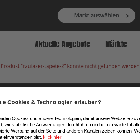
Markt auswählen
Aktuelle Angebote
Märkte
Produkt "raufaser-tapete-2" konnte nicht gefunden werden
9 Köln, Deutschland