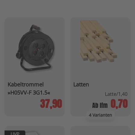
Kabeltrommel
Latten
»H05VV-F 3G1.5«
Latte/1,40
37,90
0,70
Ab lfm
4 Varianten
UVP