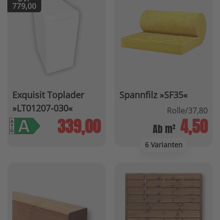
779,00
Exquisit Toplader
Spannfilz »SF35«
»LT01207-030«
Rolle/37,80
339,00
4,50
Ab m²
6 Varianten