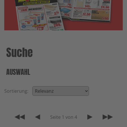
Suche
AUSWAHL
Sortierung:
◀◀
◀
▶
▶▶
Seite 1 von 4