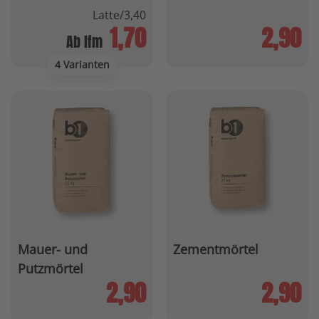
Latte/3,40
1,70
2,90
Ab lfm
4 Varianten
Mauer- und
Zementmörtel
Putzmörtel
2,90
2,90