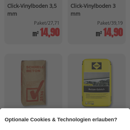
Click-Vinylboden 3,5
Click-Vinylboden 3
mm
mm
Paket/27,71
Paket/39,19
14,90
14,90
m²
m²
Schnell-Beton
Sakret Beton-Estrich
NIMM 5, ZAHL 4!
NIMM 5, ZAHL 4!