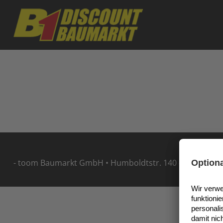
Skip to main content
- toom Baumarkt GmbH • Humboldtstr. 140 - 144 • 5114