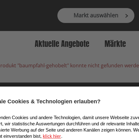
Markt auswählen
Aktuelle Angebote
Märkte
rodukt "baumpfahl-gehobelt" konnte nicht gefunden werd
9 Köln, Deutschland