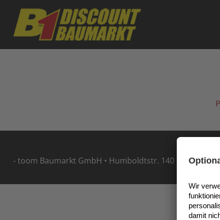
Skip to main content
P
- toom Baumarkt GmbH • Humboldtstr. 140 - 144 • 5114