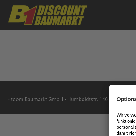
Skip to main content
- toom Baumarkt GmbH • Humboldtstr. 140 - 144 • 5114