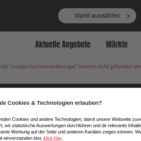
Markt auswählen
Aktuelle Angebote
Märkte
ukt "compo-hortensiendeunger" konnte nicht gefunden w
9 Köln, Deutschland