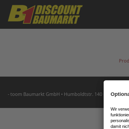
Skip to main content
Prod
- toom Baumarkt GmbH • Humboldtstr. 140 - 144 • 5114