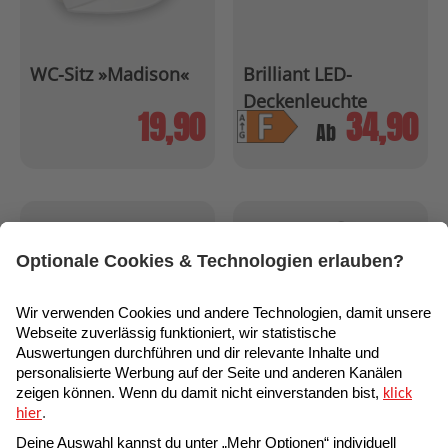
WC-Sitz »Madison«
Brilliant LED-
Deckenleuchte
19,90
34,90
»Colden«
Ab
Spültisch-Armatur
Tauchpumpe »TPK
»Flexo«
7000«