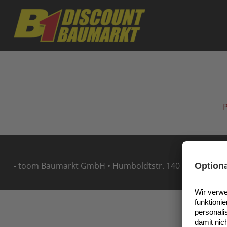
Skip to main content
- toom Baumarkt GmbH • Humboldtstr. 140 - 144 • 5114