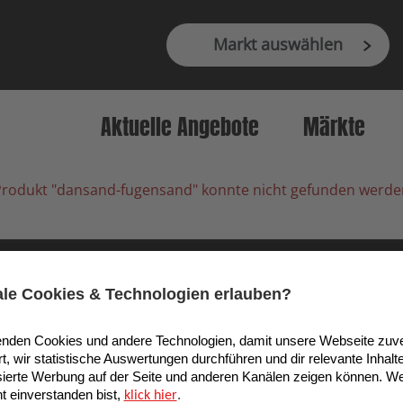
Markt auswählen
Aktuelle Angebote
Märkte
Produkt "dansand-fugensand" konnte nicht gefunden werde
9 Köln, Deutschland