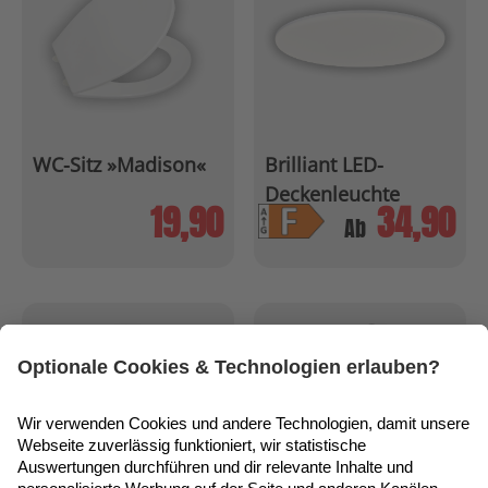
WC-Sitz »Madison«
Brilliant LED-
Deckenleuchte
19,90
34,90
»Colden«
Ab