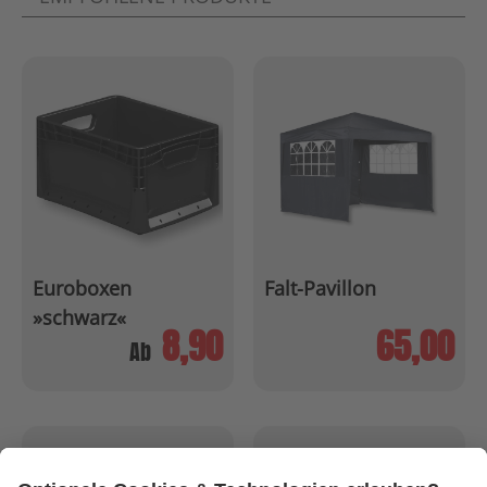
Euroboxen
Falt-Pavillon
»schwarz«
8,90
65,00
Ab