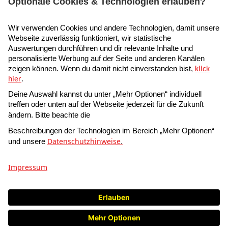
Wetterschutz-Gel
Gartenwagen »GGW
250«
18,90
59,00
Ab
- toom Baumarkt GmbH • Humboldtstr. 140 - 144 •
51149 Köln, Deutschland
Barrierefreiheit
Impressum
Datenschutz