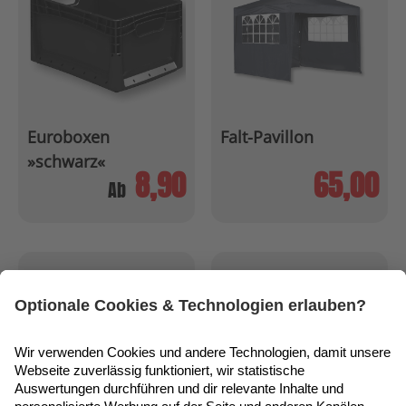
Euroboxen
Falt-Pavillon
»schwarz«
8,90
65,00
Ab