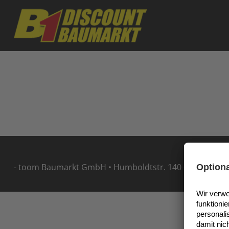
Skip to main content
- toom Baumarkt GmbH • Humboldtstr. 140 - 144 • 5114