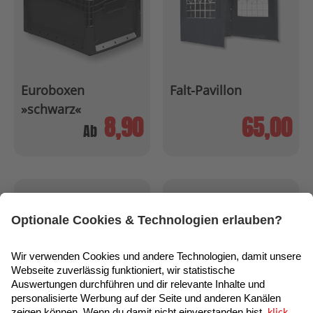
Euroboxen
Falt-Pavillon
»schwarz«
8,90
65,00
Ab