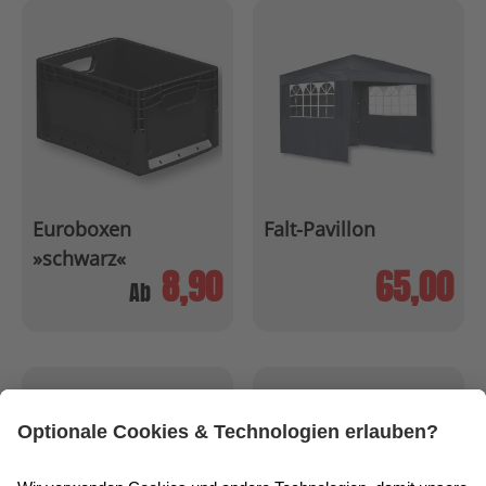
Euroboxen
Falt-Pavillon
»schwarz«
8,90
65,00
Ab