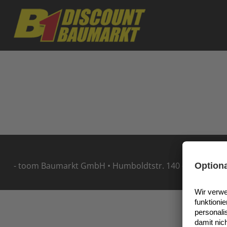
Skip to main content
- toom Baumarkt GmbH • Humboldtstr. 140 - 144 • 5114