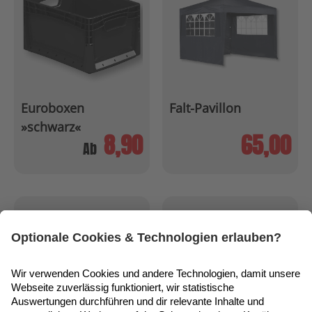
Euroboxen
Falt-Pavillon
»schwarz«
8,90
65,00
Ab