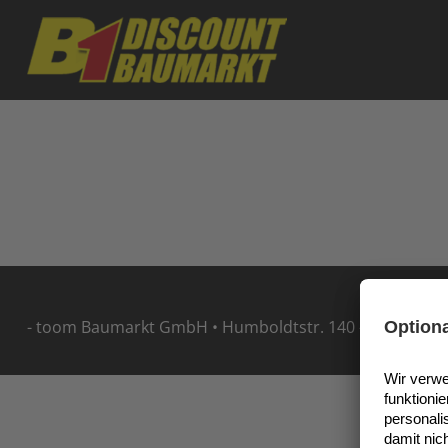
Skip to main content
- toom Baumarkt GmbH • Humboldtstr. 140 - 144 • 5114