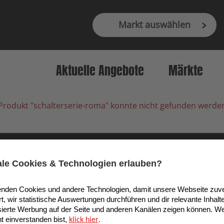
Markt auswählen
Aktuelle Angebote
Märkte
Produkt "schalterserie-roma" konnte nicht gefunden werde
9 Köln, Deutschland