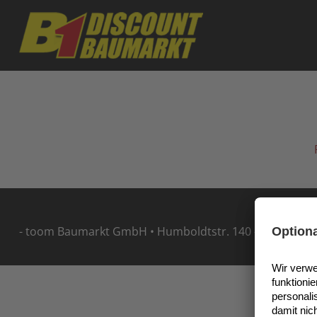
Skip to main content
- toom Baumarkt GmbH • Humboldtstr. 140 - 144 • 5114