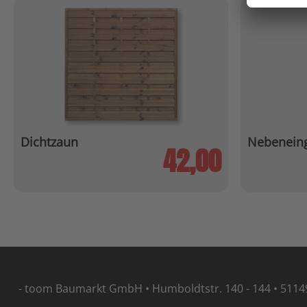
Dichtzaun
Nebeneing
42,00
- toom Baumarkt GmbH • Humboldtstr. 140 - 144 • 5114