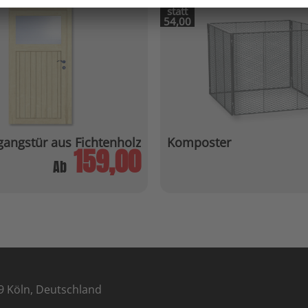
statt
54,00
angstür aus Fichtenholz
Komposter
159,00
Ab
9 Köln, Deutschland