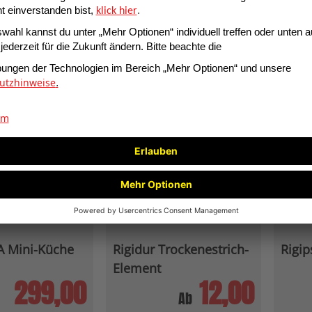
1,95
2,90
 Mini-Küche
Rigidur Trockenestrich-
Rigip
Element
299,00
12,00
Ab