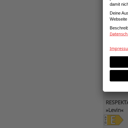
statt
369,00
RESPEKTA
»Levin«