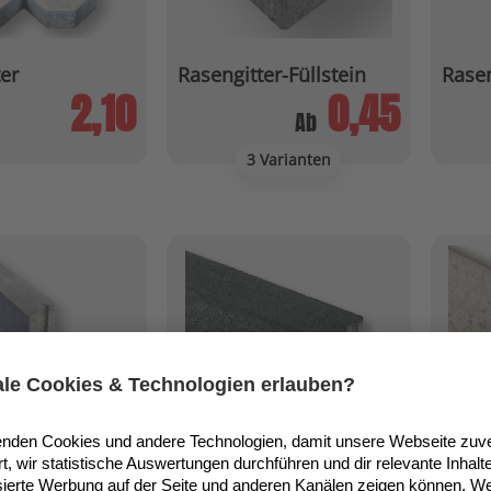
er
Rasengitter-Füllstein
Rase
2,10
0,45
Ab
3 Varianten
te 5 x 15 cm
Rasenkante 5 x 15 cm
Rasen