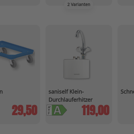
2 Varianten
n
saniself Klein-
Schne
Durchlauferhitzer
»KDU«
29,50
119,00