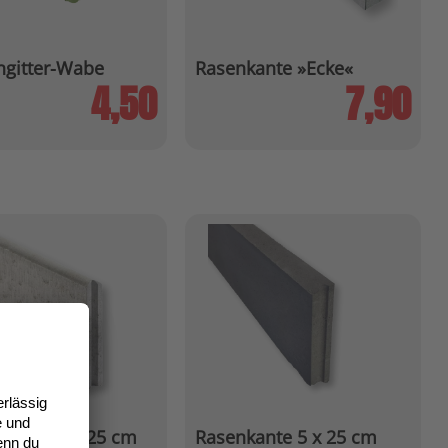
ngitter-Wabe
Rasenkante »Ecke«
4,50
7,90
kante 5 x 25 cm
Rasenkante 5 x 25 cm