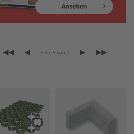
◀◀
◀
▶
▶▶
Seite 5 von 7