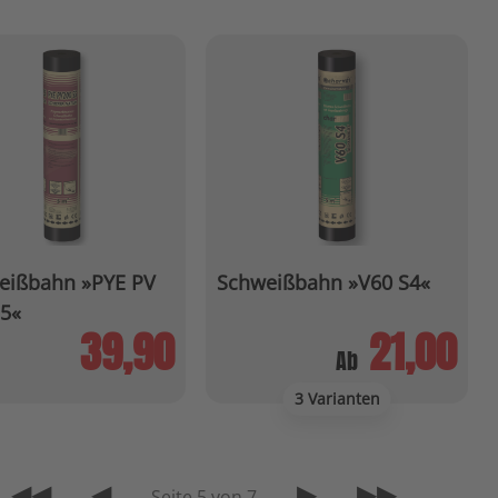
eißbahn »PYE PV
Schweißbahn »V60 S4«
S5«
39,90
21,00
Ab
3 Varianten
◀◀
◀
▶
▶▶
Seite 5 von 7