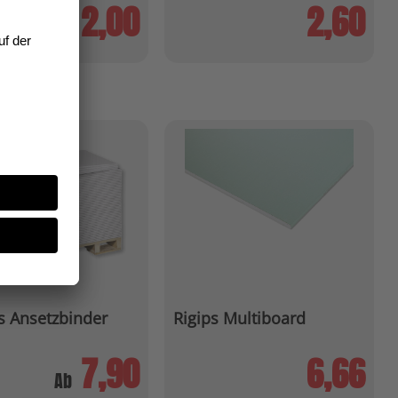
2,00
2,60
s Ansetzbinder
Rigips Multiboard
7,90
6,66
Ab