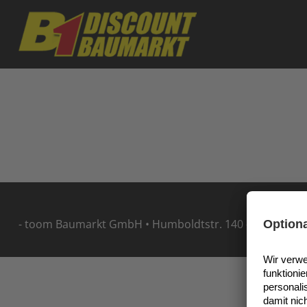
Skip to main content
- toom Baumarkt GmbH • Humboldtstr. 140 - 144 • 5114