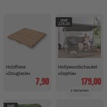
statt
229,00
Holzfliese
Hollywoodschaukel
»Douglasie«
»Sophia«
7,90
179,00
2 Varianten
statt