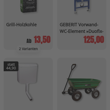
Grill-Holzkohle
GEBERIT Vorwand-
WC-Element »Duofix-
Basic«
13,50
125,00
Ab
2 Varianten
statt
44,90