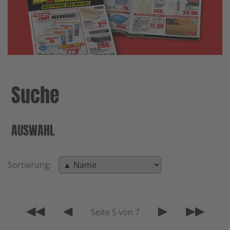
Suche
AUSWAHL
Sortierung:
◀◀
◀
▶
▶▶
Seite 5 von 7