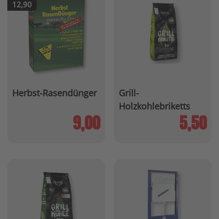
12,90
Herbst-Rasendünger
Grill-
Holzkohlebriketts
9,00
5,50