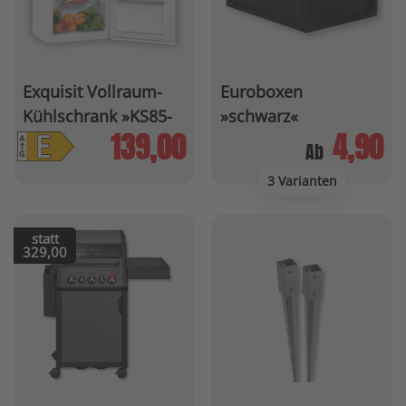
Exquisit Vollraum-
Euroboxen
Kühlschrank »KS85-
»schwarz«
V-091E«
139,00
4,90
Ab
3 Varianten
statt
329,00