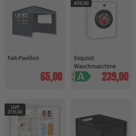
439,00
Falt-Pavillon
Exquisit
Waschmaschine
»WA6110-21A«
65,00
239,00
UVP
319,00