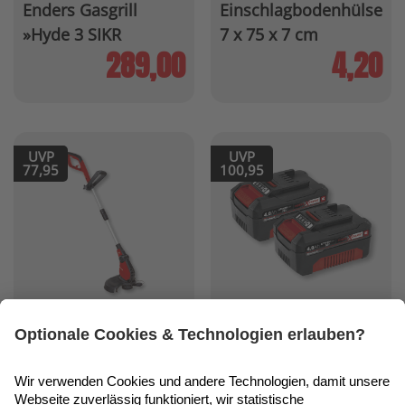
Enders Gasgrill
Einschlagbodenhülse
»Hyde 3 SIKR
7 x 75 x 7 cm
Turbo™«
289,00
4,20
UVP
UVP
77,95
100,95
Einhell Elektro-
Einhell Akku-
Rasentrimmer »GC-
Twinpack »Power X-
ET 4530«
Change«
38,00
54,00