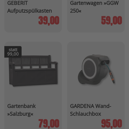
GEBERIT
Gartenwagen »GGW
Aufputzspülkasten
250«
»AP110«
39,00
59,00
statt
99,00
Gartenbank
GARDENA Wand-
»Salzburg«
Schlauchbox
»RollUp«
79,00
95,00