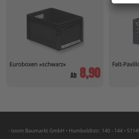
Euroboxen »schwarz«
Falt-Pavill
8,90
Ab
- toom Baumarkt GmbH • Humboldtstr. 140 - 144 • 5114